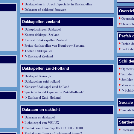
Dakkapellen in Utrecht Specialist in Dakkapellen
Dakraam of dakkapel bouwen
Overzic
Overzich
Dakkapellen zeeland
Overzich
Dakoplossingen Dakkapel
Kosten dakkapel Zeeland
Prefab 
Kunststof dakkapellen Zeeland
Prefab d
Prefab dakkapellen van Houtbouw Zeeland
Profit d
Tholen Dakkapellen
ᐅ Dakkapel Zeeland
Schilde
Dakkapellen zuid-holland
Opmeer S
Schilder
Dakkapel Bleiswijk
Schilder
Dakkapellen zuid holland
Voor al 
Kunststof dakkapel zuid holland
ᐅ Schild
Specialist in dakkapellen in Zuid-Holland?
ᐅ Dakkapel Zuid-Holland
Sociale
Dakraam en daklicht
Sociale 
Dakraam en dakkapel
Startbew
Lichtkoepel van VELUX
Platdakraam ClearSky HR++ 1000 x 1000
Interessa
Platdakraam Intura of lichtkoepel kopen?