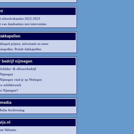
ht
t schoolvakanties 2022-2023
t van databanken met interventies
dakkapellen
akkapel prijzen, informatie en meer
akkapellen: Prefab dakkapellen
r bedrijf nijmegen
childer- & afbouwbedrijf
 Nijmegen
 Nijmegen vind je op Werkspot
uw schilderwerk
er Nijmegen?
 media
Media Archivering
ijs.nl
nte Websites