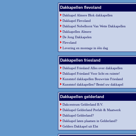
Dakkapellen flevoland
Dakkapel Almere Blok dakkapellen
Dakkapel Flevoland
Dakkapel Nobelhorst Van Wette Dakkapellen
Dakkapellen Almere
De Jong Dakkapelen
Flevoland
Levering en montage in één dag
Dakkapellen friesland
Dakkapel Friesland Alles over dakkapellen
Dakkapel Friesland Voor licht en ruimte!
Kunststof dakkapellen Bouwvisie Friesland
Kunststof dakkapellen? Bestel uw dakkapel
Dakkapellen gelderland
Dakcentrum Gelderland B.V.
Dakkapel Gelderland Prefab & Maatwerk
Dakkapel Gelderland?
Dakkapel laten plaatsen in Gelderland?
Gelders Dakkapel uit Elst