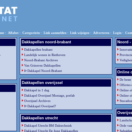
me
-
Alfabet
-
Categorieën
-
Link aanmelden
-
Link wijzigen
-
Adverteren
-
Login
-
Cont
Dakkapellen noord-brabant
Noord -
Dakkapellen brabant
Innovati
-
Landelijk wonen in Riethoven
Provinci
Noord-Brabant Archives
Veilighe
Van Grinsven Dakkapellen
ᐅ Dakkapel Noord-Brabant
Online o
De beste
Dakkapellen overijssel
Offertes 
Dakkapel in 1 dag
Online o
Dakkapel Overijssel Montage, prefab
Online of
Overijssel Archives
Stucadoo
ᐅ Dakkapel Overijssel?
Overijss
Dakkapellen utrecht
Landscha
Dakkapel Utrecht BM Daktechniek
Orde va
Dakkapel Utrecht De Jong Dakkapellen
Subsidie