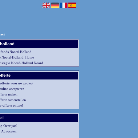
act
 holland
efonds Noord-Holland
e Noord-Holland: Home
idsregio Noord-Holland Noord
fferte
 offerte voor uw project
online accepteren
fferte maken
ferte samenstellen
r offerte online!
el
p Overijssel
n Advocaten
s